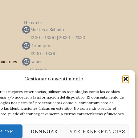
Horario
Martes a Sábado
12.30 - 16:00 | 20:30 - 23:30
Domingos
12:00 - 16:00
amaciones
Lunes
Cerrado
Gestionar consentimiento
RESERVA AHORA
r las mejores experiencias, utilizamos tecnologías como las cookies
nar y/o acceder a la información del dispositivo. El consentimiento de
logías nos permitirá procesar datos como el comportamiento de
 las identificaciones únicas en este sitio. No consentir o retirar el
nto, puede afectar negativamente a ciertas características y funciones.
PTAR
DENEGAR
VER PREFERENCIAS
|
Financiación Kit digital
|
Mapa de sitio