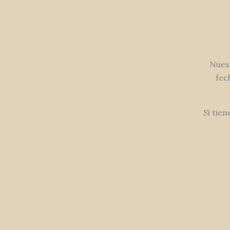
Nuest
fec
Si tien