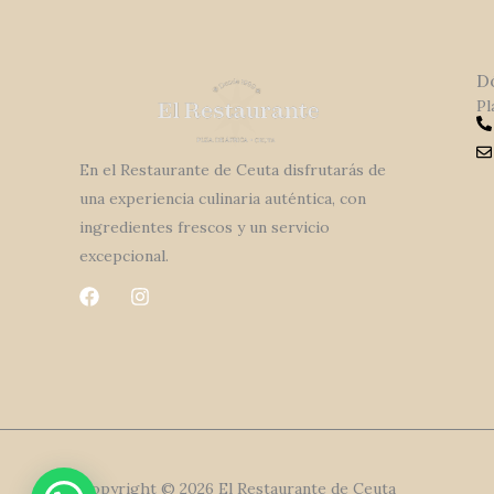
D
Pl
En el Restaurante de Ceuta disfrutarás de
una experiencia culinaria auténtica, con
ingredientes frescos y un servicio
excepcional.
F
I
a
n
c
s
e
t
b
a
o
g
o
r
k
a
m
Copyright © 2026 El Restaurante de Ceuta