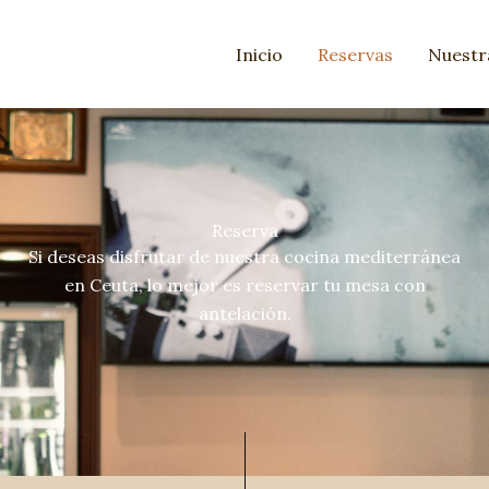
Inicio
Reservas
Nuestr
Reserva
Si deseas disfrutar de nuestra
cocina mediterránea
en Ceuta
, lo mejor es reservar tu mesa con
antelación.