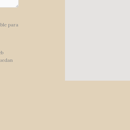
ble para
eb
puedan