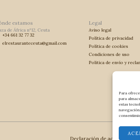
ónde estamos
Legal
aza de África nº12, Ceuta
Aviso legal
+34 661 32 77 32
Política de privacidad
elrestauranteceuta@gmail.com
Política de cookies
Condiciones de uso
Politica de envío y recl
Para ofrece
para almace
estas tecno
navegación o
consentimie
ACE
Declaración de accesibilidad